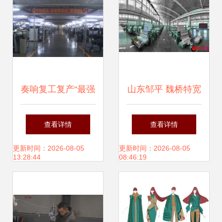
奏响复工复产“最强
山东邹平 魏桥特宽
音”！兰溪外贸服装
幅印染公司以“智能
查看详情
查看详情
企业起步加速力
+制造”引领绿色纺
更新时间：2026-08-05
更新时间：2026-08-05
13:28:44
08:46:19
搏“开门红”
织新篇章，赋能服
装辅料产业升级