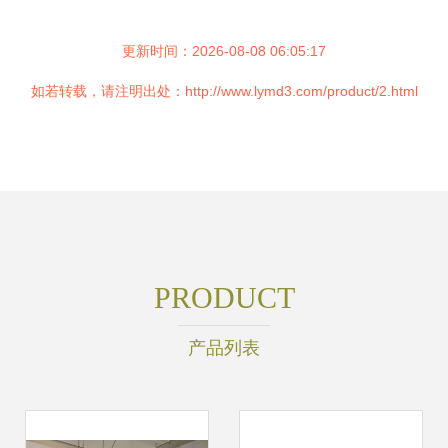
更新时间：2026-08-08 06:05:17
如若转载，请注明出处：http://www.lymd3.com/product/2.html
PRODUCT
产品列表