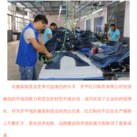
在服装制造业竞争日益激烈的今天，开平红日制衣有限公司凭借
敏锐的市场洞察力和坚定的转型升级步伐，成功实现了企业的持续增
长。作为开平地区服装制造业的杰出代表，红日制衣不仅在生产规模
上不断扩大，更在技术创新、品牌建设和市场拓展方面取得了显著成
果。